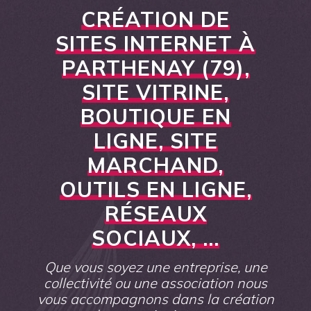
CRÉATION DE
SITES INTERNET À
PARTHENAY (79),
SITE VITRINE,
BOUTIQUE EN
LIGNE, SITE
MARCHAND,
OUTILS EN LIGNE,
RÉSEAUX
SOCIAUX, ...
Que vous soyez une entreprise, une
collectivité ou une association nous
vous accompagnons dans la création